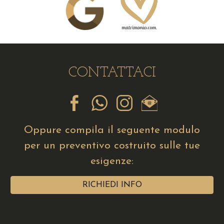
CONTATTACI
Oppure compila il seguente modulo
per un preventivo costruito sulle tue
esigenze:
RICHIEDI INFO