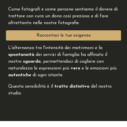
Come fotografi e come persone sentiamo il dovere di
trattare con cura un dono così prezioso e di fare
altrettanto nelle nostre fotografie.
Raccontaci le tue esigenze
L'alternanza tra l'intensità dei matrimoni e la
spontaneità
dei servizi di famiglia ha affinato il
nostro
sguardo
, permettendoci di cogliere con
naturalezza le espressioni più
vere
e le emozioni più
autentiche
di ogni istante.
Questa sensibilità è il
tratto distintivo
del nostro
studio.