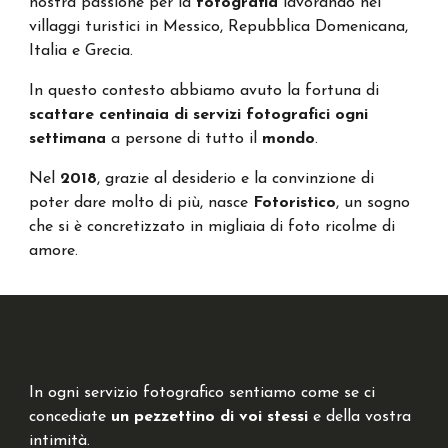
nostra
passione per la
fotografia
lavorando nei
villaggi turistici in Messico, Repubblica Domenicana,
Italia e Grecia.
In questo contesto
abbiamo
avuto la fortuna di
scattare centinaia di servizi fotografici ogni
settimana
a persone di tutto il
mondo
.
Nel
2018
, grazie a
l
desiderio e la convinzione di
poter dare molto di più, nasce
Fotoristico
, un sogno
che si è concretizzato in migliaia di foto ricolme di
amore.
In ogni servizio fotografico sentiamo come se ci
concediate
un pezzettino di voi stessi
e
della vostra
intimità.