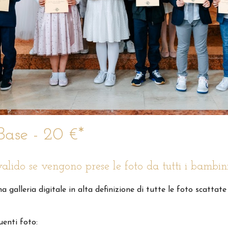
Base - 20 €*
valido se vengono prese le foto da tutti i bambin
 galleria digitale in alta definizione di tutte le foto scattate
uenti foto: