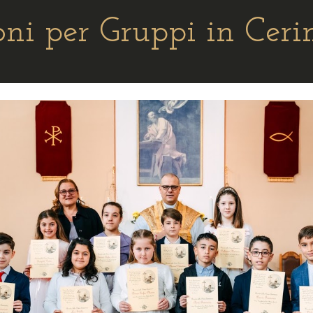
oni per
G
ruppi in Cer