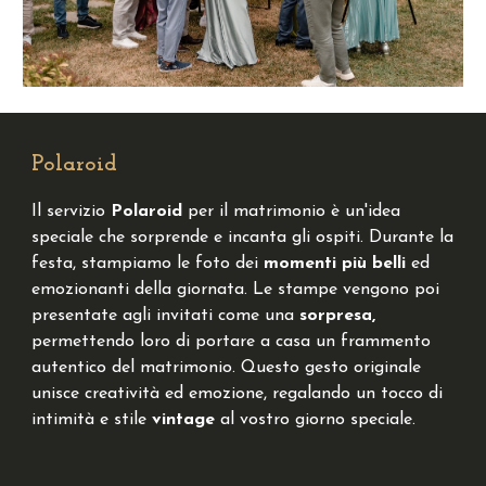
Polaroid
Il servizio
Polaroid
per il matrimonio è un'idea
speciale che sorprende e incanta gli ospiti.
Durante la
festa, s
tampiamo le foto dei
momenti più belli
ed
emozionanti della giornata. Le
s
tampe vengono poi
presentate agli invitati come una
sorpresa,
permettendo loro di portare a casa un frammento
autentico del matrimonio. Questo gesto originale
unisce creatività ed emozione, regalando un tocco di
intimità e stile
vintage
al
vostro
giorno speciale.