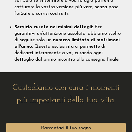
voi. Solo se vi sentirete a vostro agio potremo
catturare la vostra versione più vera, senza pose
forzate o sorrisi costruiti.
Servizio curato nei minimi dettagli:
Per
garantirvi un’attenzione assoluta, abbiamo scelto
di seguire solo un
numero limitato di matrimoni
all'anno
. Questa esclusività ci permette di
dedicarci interamente a voi, curando ogni
dettaglio dal primo incontro alla consegna finale.
Custodiamo con cura i momenti
più importanti della tua vita.
Raccontaci il tuo sogno