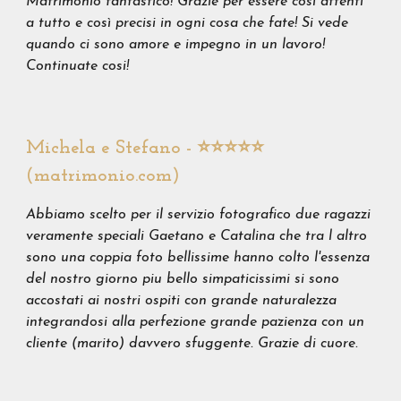
Matrimonio fantastico! Grazie per essere così attenti
a tutto e così precisi in ogni cosa che fate! Si vede
quando ci sono amore e impegno in un lavoro!
Continuate cosi!
Michela e Stefano - ⭐️⭐️⭐️⭐️⭐️
(matrimonio.com)
Abbiamo scelto per il servizio fotografico due ragazzi
veramente speciali Gaetano e Catalina che tra l altro
sono una coppia foto bellissime hanno colto l'essenza
del nostro giorno piu bello simpaticissimi si sono
accostati ai nostri ospiti con grande naturalezza
integrandosi alla perfezione grande pazienza con un
cliente (marito) davvero sfuggente. Grazie di cuore.