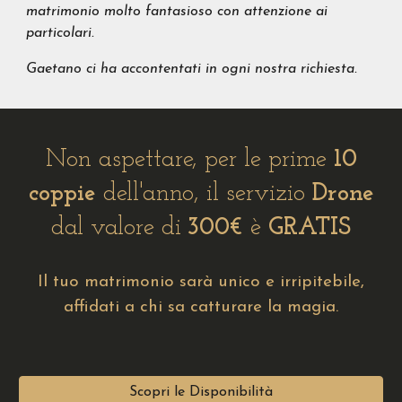
matrimonio molto fantasioso con attenzione ai
particolari.
Gaetano ci ha accontentati in ogni nostra richiesta.
Non aspettare,
per le prime
10
coppie
dell'anno,
il servizio
Drone
dal valore di
300€
è
GRATIS
Il tuo matrimonio sarà unico e irripitebile,
affidati a chi sa catturare la magia.
Scopri le Disponibilità